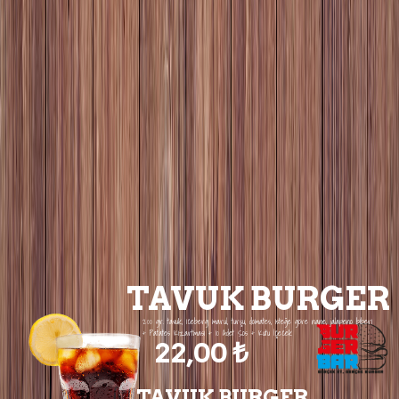
TAVUK BURGER
200 gr. tavuk, iceberg marul, turşu, domates, isteğe göre nane, jalapeno biberi
+ Patates Kızartması + 10 Adet Sos + Kutu İçecek
22,00 ₺
TAVUK BURGER