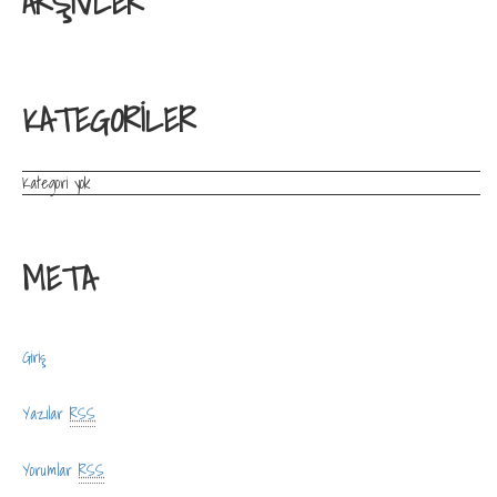
ARŞIVLER
KATEGORILER
Kategori yok
META
Giriş
Yazılar
RSS
Yorumlar
RSS