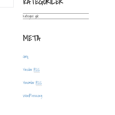
KATEGORILER
Kategori yok
META
Giriş
Yazılar
RSS
Yorumlar
RSS
WordPress.org