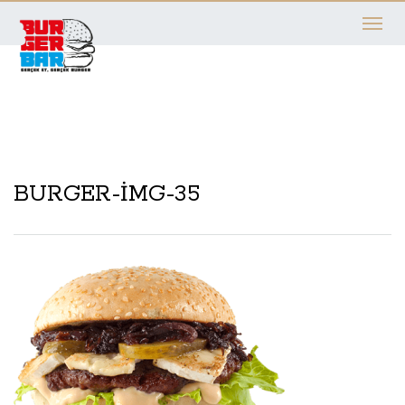
Toggle
navigati
BURGER-IMG-35