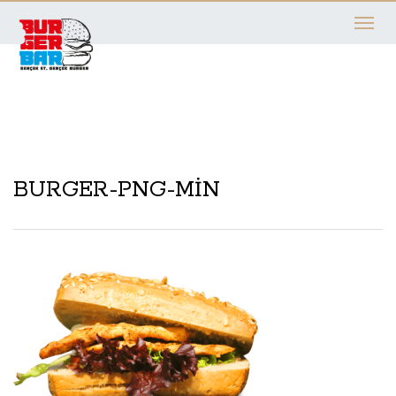
Toggle
navigati
BURGER-PNG-MIN