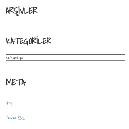
ARŞIVLER
KATEGORILER
Kategori yok
META
Giriş
Yazılar
RSS