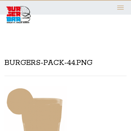
Toggle
navigati
BURGERS-PACK-44.PNG