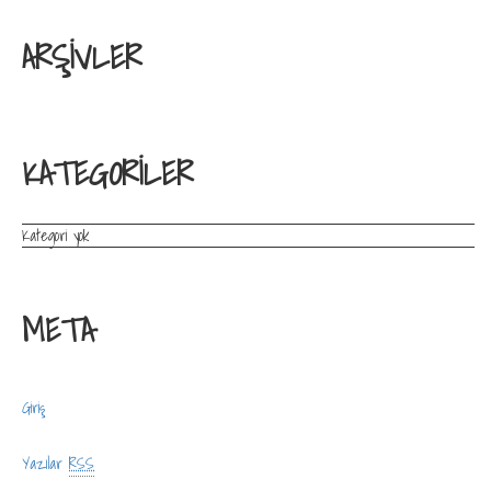
ARŞIVLER
KATEGORILER
Kategori yok
META
Giriş
Yazılar
RSS