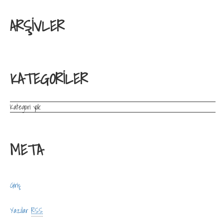
ARŞIVLER
KATEGORILER
Kategori yok
META
Giriş
Yazılar
RSS