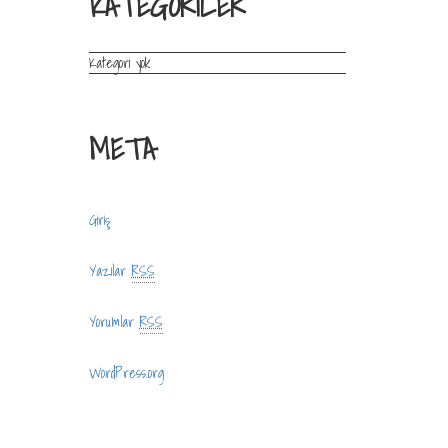
KATEGORILER
Kategori yok
META
Giriş
Yazılar
RSS
Yorumlar
RSS
WordPress.org