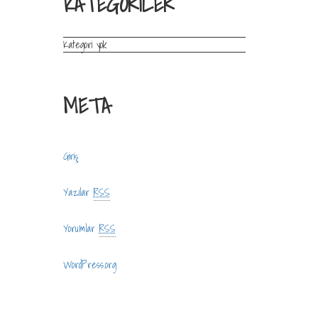
KATEGORILER
Kategori yok
META
Giriş
Yazılar
RSS
Yorumlar
RSS
WordPress.org